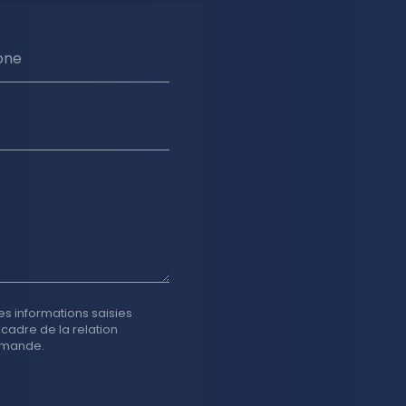
one
es informations saisies
 cadre de la relation
emande.