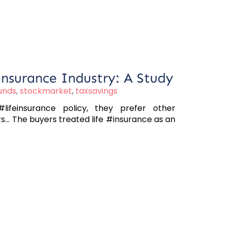
Insurance Industry: A Study
unds
,
stockmarket
,
taxsavings
ifeinsurance policy, they prefer other
.. The buyers treated life #insurance as an