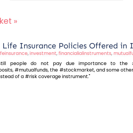
ket
»
Life Insurance Policies Offered in 
lifeinsurance
,
investment
,
financialialinstruments
,
mutualf
still people do not pay due importance to the #l
posits, #mutualfunds, the #stockmarket, and some others.
tead of a #risk coverage instrument."