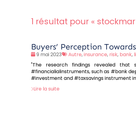
1 résultat pour «
stockmar
Buyers’ Perception Towards 
Date
Tags
9 mai 2023
Autre
,
insurance
,
risk
,
bank
,
:
:
"The research findings revealed that 
#financialialinstruments, such as #bank de
#investment and #taxsavings instrument ins
Lire la suite