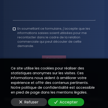
En soumettant ce formulaire, j'accepte que les
informations saisies soient utilisées pour me
recontacter dans le cadre de la relation
commerciale qui peut découler de cette
demande.
Envoyer
Ce site utilise les cookies pour réaliser des
statistiques anonymes sur les visites. Ces
informations nous aident à améliorer votre
expérience et offrir des contenus pertinents.
Notre politique de confidentialité est accessible
en pied de page dans les mentions légales.
Copyright 2026
—
Informations légales
Site vitrine digital structuré et supervisé par
—
EPIXELIC
Refuser
Accepter
—
Modifier vos préférences de cookies