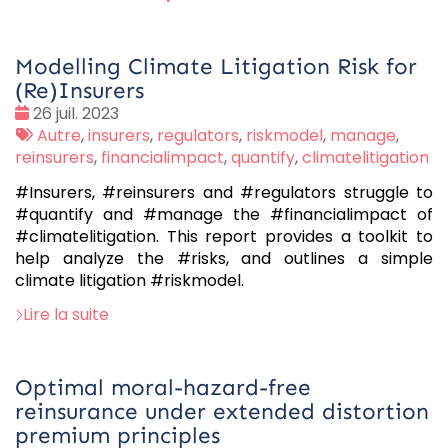
Modelling Climate Litigation Risk for
(Re)Insurers
Date
26 juil. 2023
:
Tags
Autre
,
insurers
,
regulators
,
riskmodel
,
manage
,
:
reinsurers
,
financialimpact
,
quantify
,
climatelitigation
#Insurers, #reinsurers and #regulators struggle to
#quantify and #manage the #financialimpact of
#climatelitigation. This report provides a toolkit to
help analyze the #risks, and outlines a simple
climate litigation #riskmodel.
Lire la suite
Optimal moral-hazard-free
reinsurance under extended distortion
premium principles