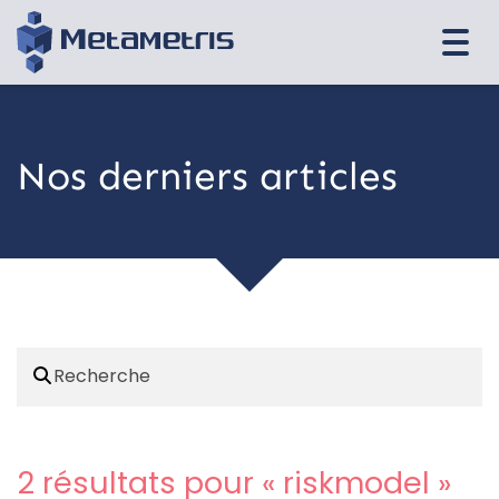
Togg
navi
Nos derniers articles
2 résultats pour «
riskmodel
»