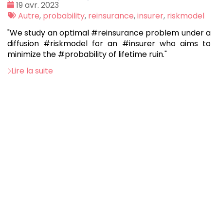
Date
19 avr. 2023
:
Tags
Autre
,
probability
,
reinsurance
,
insurer
,
riskmodel
:
"We study an optimal #reinsurance problem under a
diffusion #riskmodel for an #insurer who aims to
minimize the #probability of lifetime ruin."
Lire la suite