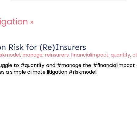
tigation
»
n Risk for (Re)Insurers
iskmodel
,
manage
,
reinsurers
,
financialimpact
,
quantify
,
cl
uggle to #quantify and #manage the #financialimpact of
nes a simple climate litigation #riskmodel.