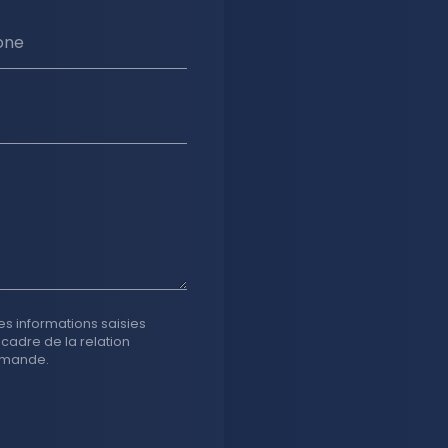
one
es informations saisies
 cadre de la relation
emande.