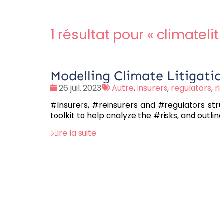
1 résultat pour «
climateli
Modelling Climate Litigatio
Date
Tags
26 juil. 2023
Autre
,
insurers
,
regulators
,
r
:
:
#Insurers, #reinsurers and #regulators str
toolkit to help analyze the #risks, and outli
Lire la suite