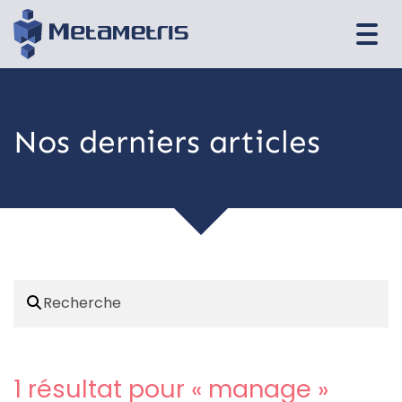
Togg
navi
Nos derniers articles
1 résultat pour «
manage
»