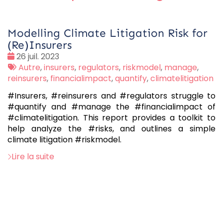
Modelling Climate Litigation Risk for
(Re)Insurers
Date
26 juil. 2023
:
Tags
Autre
,
insurers
,
regulators
,
riskmodel
,
manage
,
:
reinsurers
,
financialimpact
,
quantify
,
climatelitigation
#Insurers, #reinsurers and #regulators struggle to
#quantify and #manage the #financialimpact of
#climatelitigation. This report provides a toolkit to
help analyze the #risks, and outlines a simple
climate litigation #riskmodel.
Lire la suite