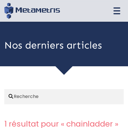
Togg
navi
Nos derniers articles
1 résultat pour «
chainladder
»