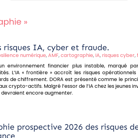
aphie
»
risques IA, cyber et fraude.
silience numérique
,
AMF
,
cartographie
,
IA
,
risques cyber
,
un environnement financier plus instable, marqué par
tés. L’IA « frontière » accroît les risques opérationnels
rds de chiffrement. DORA est présenté comme le principa
 aux crypto-actifs. Malgré l’essor de l’IA chez les jeunes in
on devraient encore augmenter.
hie prospective 2026 des risques de
ance