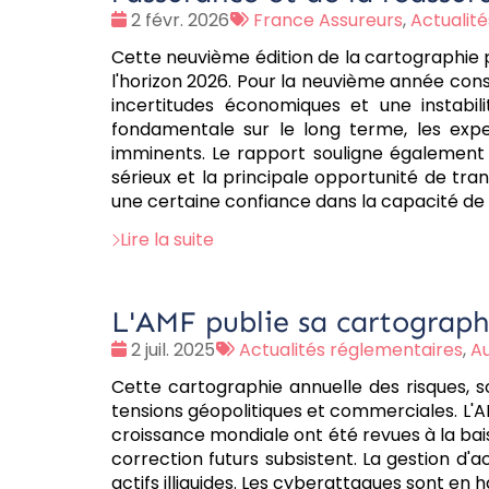
Date
Tags
2 févr. 2026
France Assureurs
,
Actualit
:
:
Cette neuvième édition de la cartographie p
l'horizon 2026. Pour la neuvième année cons
incertitudes économiques et une instabil
fondamentale sur le long terme, les ex
imminents. Le rapport souligne également 
sérieux et la principale opportunité de tra
une certaine confiance dans la capacité de 
Lire la suite
L'AMF publie sa cartograph
Date
Tags
2 juil. 2025
Actualités réglementaires
,
A
:
:
Cette cartographie annuelle des risques, 
tensions géopolitiques et commerciales. L'AMF
croissance mondiale ont été revues à la bais
correction futurs subsistent. La gestion d'a
actifs illiquides. Les cyberattaques sont en 