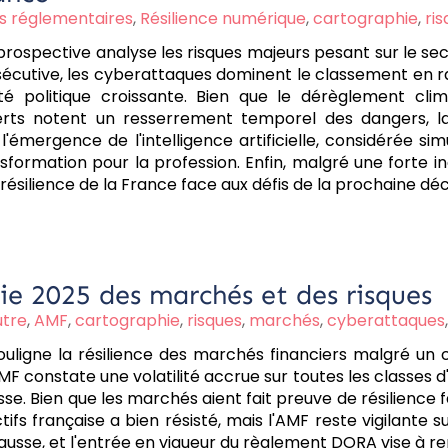
és réglementaires
,
Résilience numérique
,
cartographie
,
ri
rospective analyse les risques majeurs pesant sur le sect
écutive, les cyberattaques dominent le classement en rais
ité politique croissante. Bien que le dérèglement c
perts notent un resserrement temporel des dangers, 
l'émergence de l'intelligence artificielle, considérée 
nsformation pour la profession. Enfin, malgré une forte i
résilience de la France face aux défis de la prochaine dé
ie 2025 des marchés et des risques
utre
,
AMF
,
cartographie
,
risques
,
marchés
,
cyberattaques
souligne la résilience des marchés financiers malgré un
 constate une volatilité accrue sur toutes les classes d'a
se. Bien que les marchés aient fait preuve de résilience
ctifs française a bien résisté, mais l'AMF reste vigilante
hausse, et l'entrée en vigueur du règlement DORA vise à re