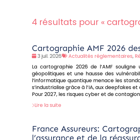
4 résultats pour «
cartogr
Cartographie AMF 2026 des 
Date
Tags
3 juil. 2026
Actualités réglementaires
,
Ré
:
:
La cartographie 2026 de l’AMF souligne 
géopolitiques et une hausse des vulnérabili
l’informatique quantique menace les standa
s’industrialise grâce à l’IA, aux deepfakes et
Pour 2027, les risques cyber et de contagi
Lire la suite
France Assureurs: Cartograp
l’assurance et de la réassur