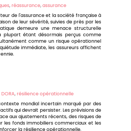
sques
,
réassurance
,
assurance
eur de l'assurance et la société française à
on de leur sévérité, suivies de près par les
limatique demeure une menace structurelle
la plupart étant désormais perçus comme
simultanément comme un risque opérationnel
nquiétude immédiate, les assureurs affichent
cennie.
,
DORA
,
résilience opérationnelle
 contexte mondial incertain marqué par des
ctifs qui devrait persister. Les prévisions de
 face aux ajustements récents, des risques de
 sur les fonds immobiliers commerciaux et les
nforcer la résilience opérationnelle.