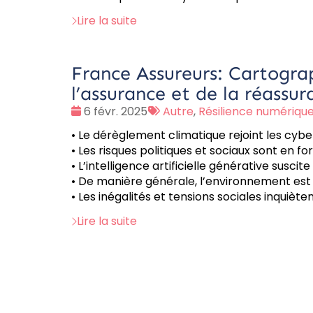
Lire la suite
France Assureurs: Cartograp
l’assurance et de la réassur
Date
Tags
6 févr. 2025
Autre
,
Résilience numériqu
:
:
• Le dérèglement climatique rejoint les cyb
• Les risques politiques et sociaux sont en fo
• L’intelligence artificielle générative susci
• De manière générale, l’environnement est en
• Les inégalités et tensions sociales inquiète
Lire la suite