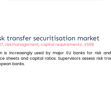
sk transfer securitisation market
RT
,
riskmanagement
,
capital requirements
,
ESRB
tion is increasingly used by major EU banks for risk an
e sheets and capital ratios. Supervisors assess risk tra
ropean banks.