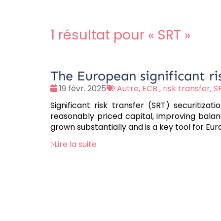
1 résultat pour «
SRT
»
The European significant ri
Date
Tags
19 févr. 2025
Autre
,
ECB
,
risk transfer
,
S
:
:
Significant risk transfer (SRT) securitiza
reasonably priced capital, improving balanc
grown substantially and is a key tool for Eu
Lire la suite