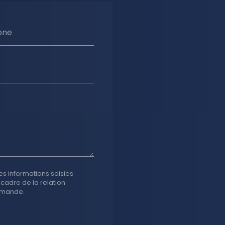
one
es informations saisies
 cadre de la relation
emande.