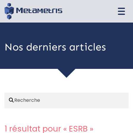
Togg
navi
Nos derniers articles
1 résultat pour «
ESRB
»