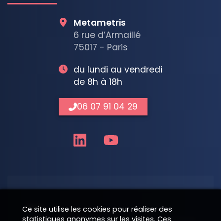
Metametris
6 rue d’Armaillé
75017 - Paris
du lundi au vendredi
de 8h à 18h
06 07 91 04 29
Nom
Ce site utilise les cookies pour réaliser des
statistiques anonymes sur les visites. Ces