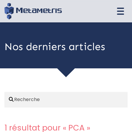
Togg
navi
Nos derniers articles
1 résultat pour «
PCA
»