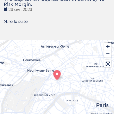
Risk Margin.
Date
26 avr. 2023
:
Lire la suite
OpenStreetMap