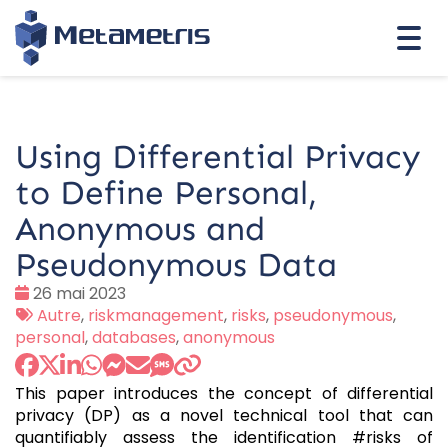
Togg
navi
Using Differential Privacy
to Define Personal,
Anonymous and
Pseudonymous Data
Date
26 mai 2023
:
Tags
Autre
,
riskmanagement
,
risks
,
pseudonymous
,
:
personal
,
databases
,
anonymous
This paper introduces the concept of differential
privacy (DP) as a novel technical tool that can
quantifiably assess the identification #risks of