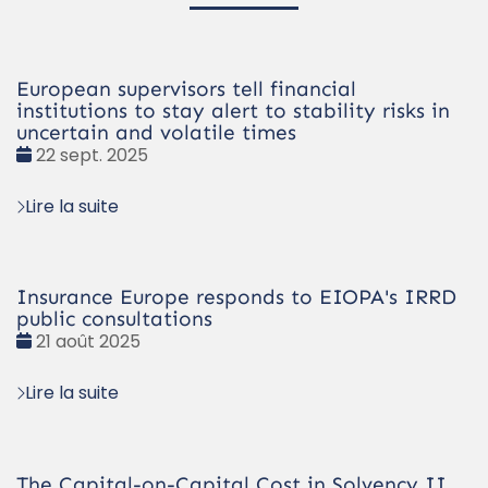
European supervisors tell financial
institutions to stay alert to stability risks in
uncertain and volatile times
Date
22 sept. 2025
:
Lire la suite
Insurance Europe responds to EIOPA's IRRD
public consultations
Date
21 août 2025
:
Lire la suite
The Capital-on-Capital Cost in Solvency II