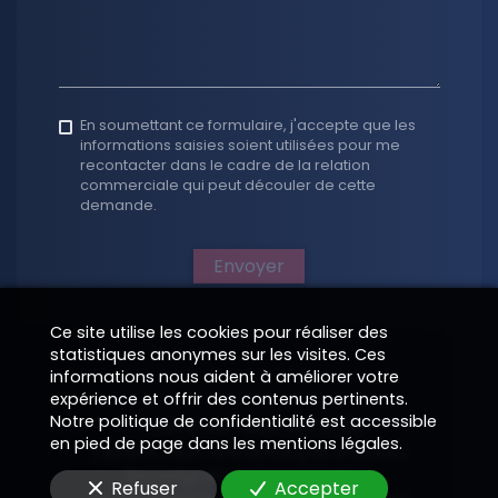
En soumettant ce formulaire, j'accepte que les
informations saisies soient utilisées pour me
recontacter dans le cadre de la relation
commerciale qui peut découler de cette
demande.
Envoyer
Ce site utilise les cookies pour réaliser des
statistiques anonymes sur les visites. Ces
informations nous aident à améliorer votre
expérience et offrir des contenus pertinents.
Notre politique de confidentialité est accessible
Tous droits réservés 2026
en pied de page dans les mentions légales.
Espace web référencé par EPIXELIC
—
Renseignements juridiques
—
—
Refuser
Accepter