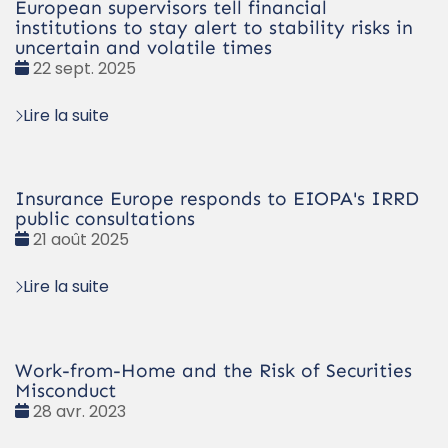
European supervisors tell financial
institutions to stay alert to stability risks in
uncertain and volatile times
Date
22 sept. 2025
:
Lire la suite
Insurance Europe responds to EIOPA's IRRD
public consultations
Date
21 août 2025
:
Lire la suite
Work-from-Home and the Risk of Securities
Misconduct
Date
28 avr. 2023
: