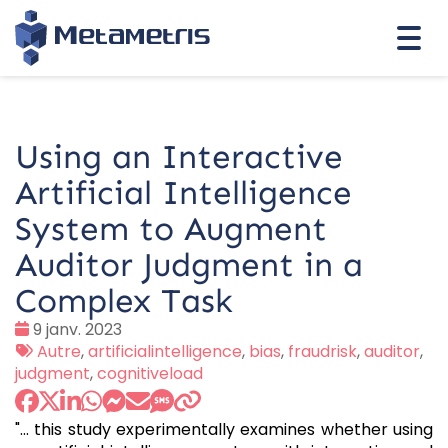
Togg
navi
Using an Interactive
Artificial Intelligence
System to Augment
Auditor Judgment in a
Complex Task
Date
9 janv. 2023
:
Tags
Autre
,
artificialintelligence
,
bias
,
fraudrisk
,
auditor
,
:
judgment
,
cognitiveload
"... this study experimentally examines whether using