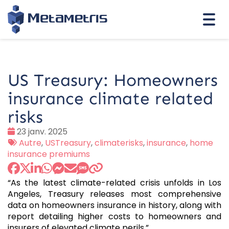
Togg
navi
US Treasury: Homeowners
insurance climate related
risks
Date
23 janv. 2025
:
Tags
Autre
,
USTreasury
,
climaterisks
,
insurance
,
home
:
insurance premiums
“As the latest climate-related crisis unfolds in Los
Angeles, Treasury releases most comprehensive
data on homeowners insurance in history, along with
report detailing higher costs to homeowners and
insurers of elevated climate perils.”