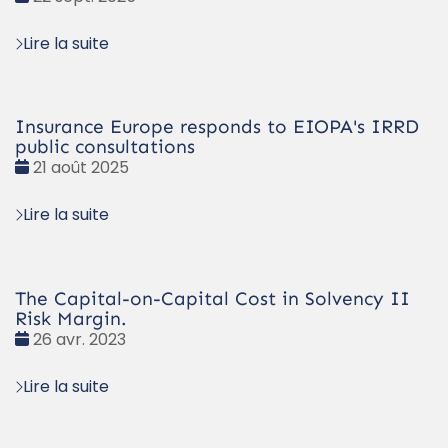
:
Lire la suite
Insurance Europe responds to EIOPA's IRRD
public consultations
Date
21 août 2025
:
Lire la suite
The Capital-on-Capital Cost in Solvency II
Risk Margin.
Date
26 avr. 2023
:
Lire la suite