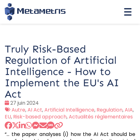
Togg
navi
Truly Risk-Based
Regulation of Artificial
Intelligence - How to
Implement the EU's AI
Act
Date
27 juin 2024
:
Tags
Autre
,
AI Act
,
Artificial Intelligence
,
Regulation
,
AIA
,
:
EU
,
Risk-based approach
,
Actualités réglementaires
“... the paper analyses (i) how the AI Act should be