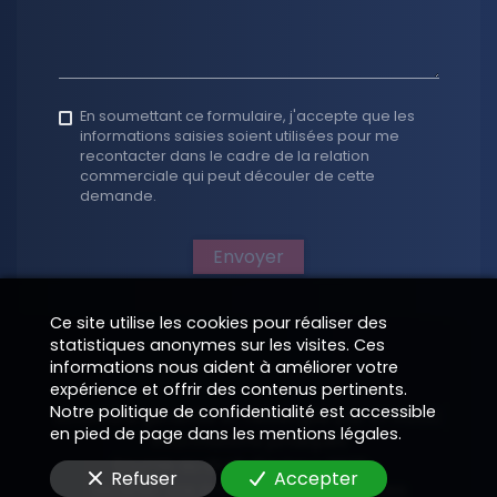
En soumettant ce formulaire, j'accepte que les
informations saisies soient utilisées pour me
recontacter dans le cadre de la relation
commerciale qui peut découler de cette
demande.
Envoyer
Ce site utilise les cookies pour réaliser des
statistiques anonymes sur les visites. Ces
informations nous aident à améliorer votre
expérience et offrir des contenus pertinents.
Notre politique de confidentialité est accessible
Structure générée et hébergée par
EPIXELIC
en pied de page dans les mentions légales.
Informations juridiques
—
Soumis au droit d'auteur 2026
—
—
Refuser
Accepter
Modifier vos préférences de cookies