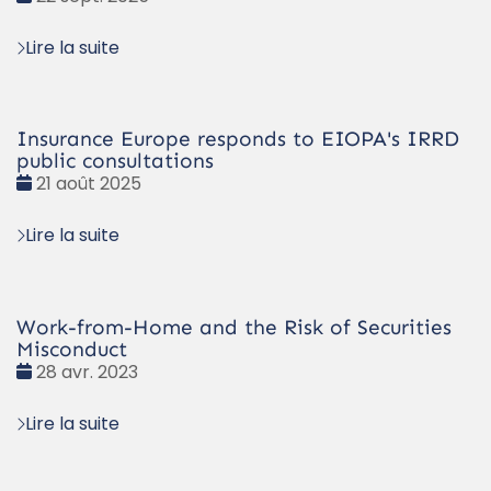
:
Lire la suite
Insurance Europe responds to EIOPA's IRRD
public consultations
Date
21 août 2025
:
Lire la suite
Work-from-Home and the Risk of Securities
Misconduct
Date
28 avr. 2023
:
Lire la suite