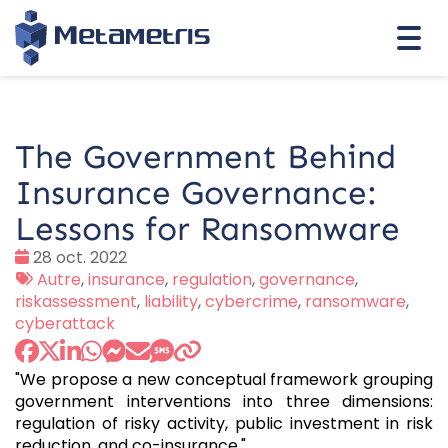
Togg
navi
The Government Behind
Insurance Governance:
Lessons for Ransomware
Date
28 oct. 2022
:
Tags
Autre
,
insurance
,
regulation
,
governance
,
:
riskassessment
,
liability
,
cybercrime
,
ransomware
,
cyberattack
"We propose a new conceptual framework grouping
government interventions into three dimensions:
regulation of risky activity, public investment in risk
reduction, and co-insurance."