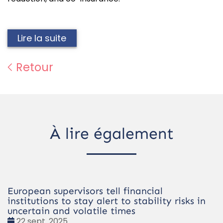
Lire la suite
Retour
À lire également
European supervisors tell financial
institutions to stay alert to stability risks in
uncertain and volatile times
Date
22 sept. 2025