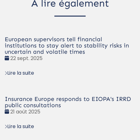
À lire également
European supervisors tell financial
institutions to stay alert to stability risks in
uncertain and volatile times
Date
22 sept. 2025
:
Lire la suite
Insurance Europe responds to EIOPA's IRRD
public consultations
Date
21 août 2025
:
Lire la suite