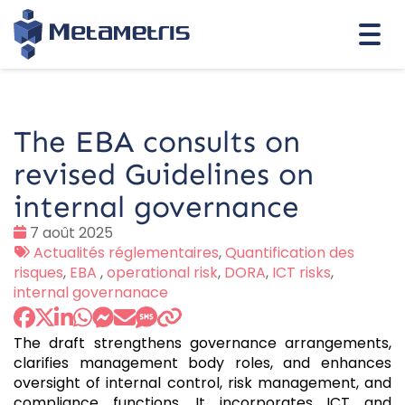
Togg
navi
The EBA consults on
revised Guidelines on
internal governance
Date
7 août 2025
:
Tags
Actualités réglementaires
,
Quantification des
:
risques
,
EBA
,
operational risk
,
DORA
,
ICT risks
,
internal governanace
The draft strengthens governance arrangements,
clarifies management body roles, and enhances
oversight of internal control, risk management, and
compliance functions. It incorporates ICT and