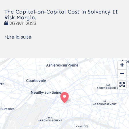
The Capital-on-Capital Cost in Solvency II
Risk Margin.
Date
26 avr. 2023
:
Lire la suite