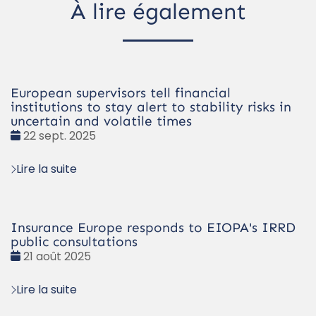
À lire également
European supervisors tell financial
institutions to stay alert to stability risks in
uncertain and volatile times
Date
22 sept. 2025
:
Lire la suite
Insurance Europe responds to EIOPA's IRRD
public consultations
Date
21 août 2025
:
Lire la suite