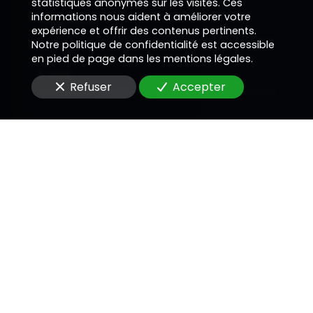
statistiques anonymes sur les visites. Ces
informations nous aident à améliorer votre
Téléphone
expérience et offrir des contenus pertinents.
Notre politique de confidentialité est accessible
en pied de page dans les mentions légales.
E-Mail
Refuser
Accepter
Message
En soumettant ce formulaire, j'accepte que les
informations saisies soient utilisées pour me
recontacter dans le cadre de la relation
commerciale qui peut découler de cette
demande.
Envoyer