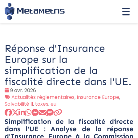
Togg
navi
Réponse d'Insurance
Europe sur la
simplification de la
fiscalité directe dans l'UE.
Date
9 avr. 2026
:
Tags
Actualités réglementaires
,
Insurance Europe
,
:
Solvabilité II
,
taxes
,
eu
Simplification de la fiscalité directe
dans l'UE : Analyse de la réponse
d'Insurance Europe à la Commission