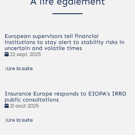
À lire également
European supervisors tell financial
institutions to stay alert to stability risks in
uncertain and volatile times
Date
22 sept. 2025
:
Lire la suite
Insurance Europe responds to EIOPA's IRRD
public consultations
Date
21 août 2025
:
Lire la suite