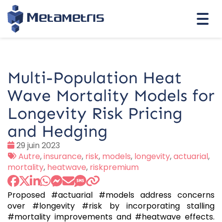
Togg
navi
Multi-Population Heat
Wave Mortality Models for
Longevity Risk Pricing
and Hedging
Date
29 juin 2023
:
Tags
Autre
,
insurance
,
risk
,
models
,
longevity
,
actuarial
,
:
mortality
,
heatwave
,
riskpremium
Proposed #actuarial #models address concerns
over #longevity #risk by incorporating stalling
#mortality improvements and #heatwave effects.