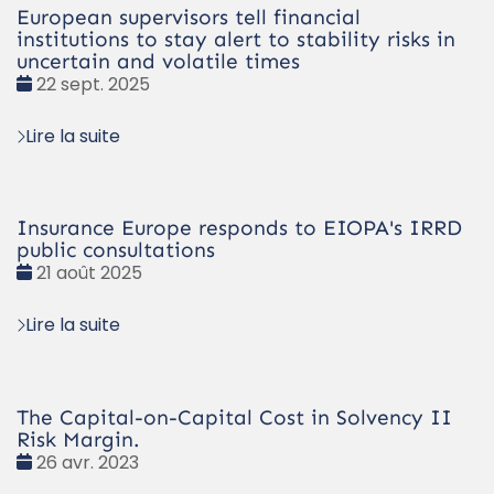
European supervisors tell financial
institutions to stay alert to stability risks in
uncertain and volatile times
Date
22 sept. 2025
:
Lire la suite
Insurance Europe responds to EIOPA's IRRD
public consultations
Date
21 août 2025
:
Lire la suite
The Capital-on-Capital Cost in Solvency II
Risk Margin.
Date
26 avr. 2023
: