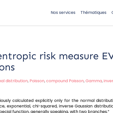
Nos services
Thématiques
entropic risk measure EV
ions
al distribution
,
Poisson
,
compound Poisson
,
Gamma
,
inve
iously calculated explicitly only for the normal distribu
 exponential, chi-squared, inverse Gaussian distributi
special function, generally speaking, with two branches.”