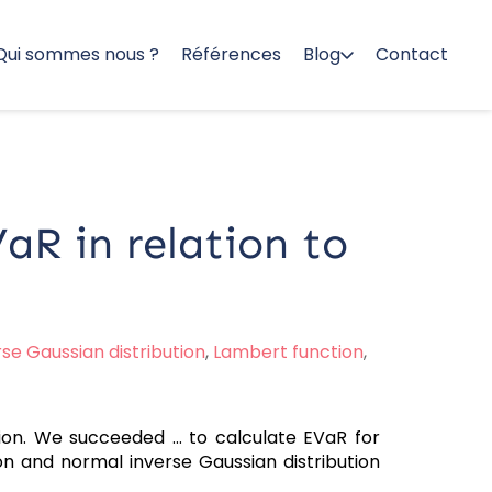
Qui sommes nous ?
Références
Blog
Contact
aR in relation to
rse Gaussian distribution
,
Lambert function
,
tion. We succeeded ... to calculate EVaR for
on and normal inverse Gaussian distribution