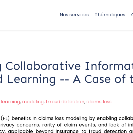
Nos services
Thématiques
 Collaborative Informa
 Learning -- A Case of 
learning
,
modeling
,
frraud detection
,
claims loss
 (FL) benefits in claims loss modeling by enabling colla
rivacy concerns, rarity of claim events, and lack of in
acy, applicable beyond insurance to fraud detection a