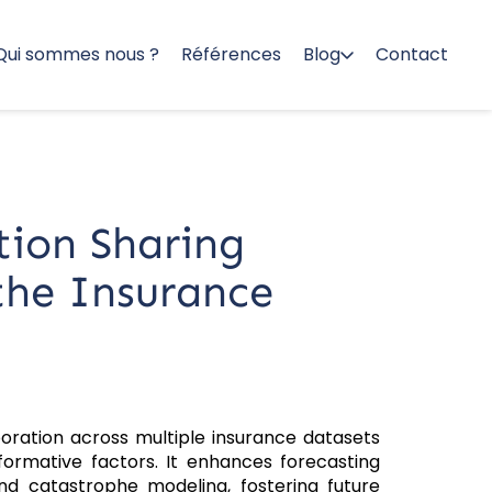
Qui sommes nous ?
Références
Blog
Contact
tion Sharing
the Insurance
boration across multiple insurance datasets
formative factors. It enhances forecasting
nd catastrophe modeling, fostering future