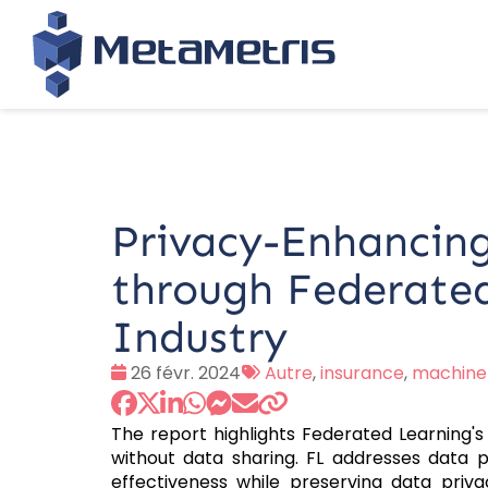
Privacy-Enhancing
through Federated
Industry
Date
Tags
26 févr. 2024
Autre
,
insurance
,
machine 
:
:
The report highlights Federated Learning's
without data sharing. FL addresses data p
effectiveness while preserving data priv