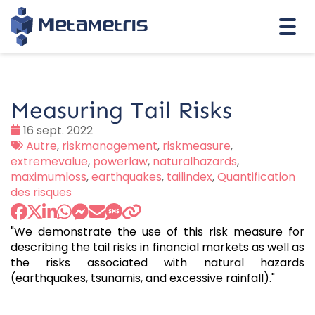
Togg
navi
Measuring Tail Risks
Date
16 sept. 2022
:
Tags
Autre
,
riskmanagement
,
riskmeasure
,
:
extremevalue
,
powerlaw
,
naturalhazards
,
maximumloss
,
earthquakes
,
tailindex
,
Quantification
des risques
"We demonstrate the use of this risk measure for
describing the tail risks in financial markets as well as
the risks associated with natural hazards
(earthquakes, tsunamis, and excessive rainfall)."