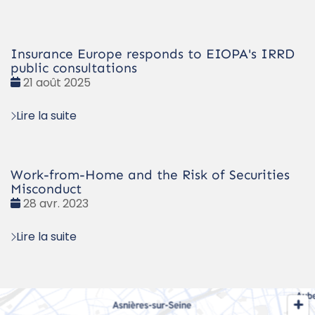
Insurance Europe responds to EIOPA's IRRD
public consultations
Date
21 août 2025
:
Lire la suite
Work-from-Home and the Risk of Securities
Misconduct
Date
28 avr. 2023
:
Lire la suite