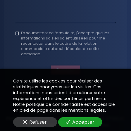
En soumettant ce formulaire, j'accepte que les
informations saisies soient utilisées pour me
recontacter dans le cadre de la relation
commerciale qui peut découler de cette
demande.
Envoyer
Ce site utilise les cookies pour réaliser des
statistiques anonymes sur les visites. Ces
informations nous aident à améliorer votre
expérience et offrir des contenus pertinents.
Notre politique de confidentialité est accessible
en pied de page dans les mentions légales.
Mentions légales
—
Copyright 2026
Plateforme digitale conçue et générée par
—
EPIXELIC
Refuser
Accepter
—
Modifier vos préférences de cookies