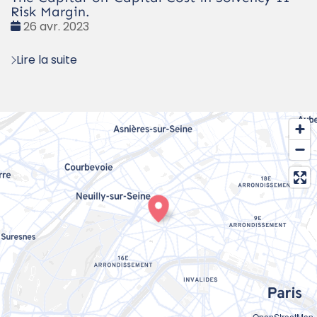
Risk Margin.
Date
26 avr. 2023
:
Lire la suite
OpenStreetMap