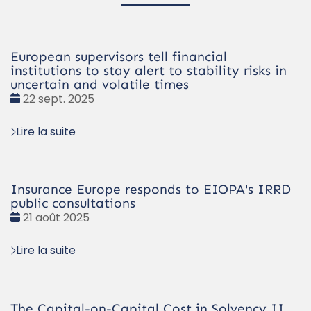
European supervisors tell financial
institutions to stay alert to stability risks in
uncertain and volatile times
Date
22 sept. 2025
:
Lire la suite
Insurance Europe responds to EIOPA's IRRD
public consultations
Date
21 août 2025
:
Lire la suite
The Capital-on-Capital Cost in Solvency II