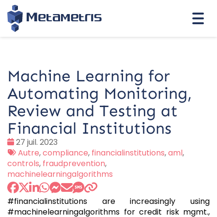
Togg
navi
Machine Learning for
Automating Monitoring,
Review and Testing at
Financial Institutions
Date
27 juil. 2023
:
Tags
Autre
,
compliance
,
financialinstitutions
,
aml
,
:
controls
,
fraudprevention
,
machinelearningalgorithms
#financialinstitutions are increasingly using
#machinelearningalgorithms for credit risk mgmt.,