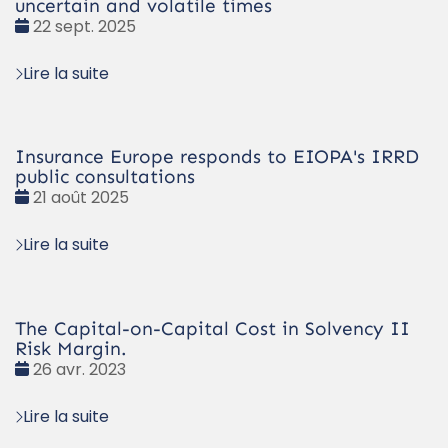
uncertain and volatile times
Date
22 sept. 2025
:
Lire la suite
Insurance Europe responds to EIOPA's IRRD
public consultations
Date
21 août 2025
:
Lire la suite
The Capital-on-Capital Cost in Solvency II
Risk Margin.
Date
26 avr. 2023
:
Lire la suite