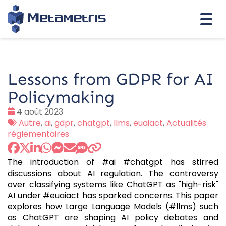
Togg
navi
Lessons from GDPR for AI
Policymaking
Date
4 août 2023
:
Tags
Autre
,
ai
,
gdpr
,
chatgpt
,
llms
,
euaiact
,
Actualités
:
réglementaires
The introduction of #ai #chatgpt has stirred
discussions about AI regulation. The controversy
over classifying systems like ChatGPT as "high-risk"
AI under #euaiact has sparked concerns. This paper
explores how Large Language Models (#llms) such
as ChatGPT are shaping AI policy debates and