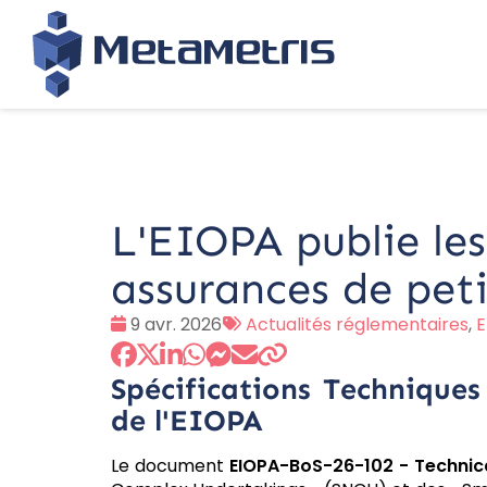
L'EIOPA publie les 
assurances de petit
Date
Tags
9 avr. 2026
Actualités réglementaires
,
:
:
Spécifications Techniques
de l'EIOPA
Le document
EIOPA-BoS-26-102 - Technic