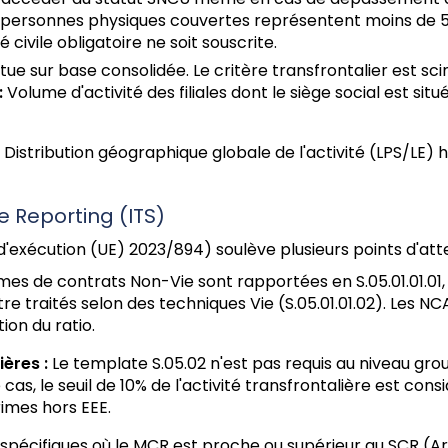
s personnes physiques couvertes représentent moins de 5%
civile obligatoire ne soit souscrite.
ctue sur base consolidée. Le critère transfrontalier est sc
:
Volume d'activité des filiales dont le siège social est si
Distribution géographique globale de l'activité (LPS/LE)
e Reporting (ITS)
'exécution (UE) 2023/894) soulève plusieurs points d'atten
mes de contrats Non-Vie sont rapportées en S.05.01.01.01, a
 traités selon des techniques Vie (S.05.01.01.02). Les NCA 
on du ratio.
ères :
Le template S.05.02 n'est pas requis au niveau gro
cas, le seuil de 10% de l'activité transfrontalière est c
rimes hors EEE.
spécifiques où le MCR est proche ou supérieur au SCR (Art