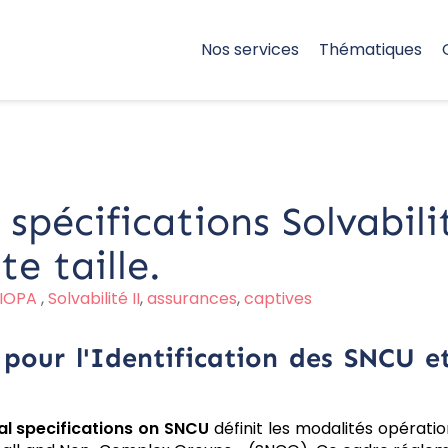
Nos services
Thématiques
spécifications Solvabili
e taille.
EIOPA
,
Solvabilité II
,
assurances
,
captives
 pour l'Identification des SNCU 
al specifications on SNCU
définit les modalités opératio