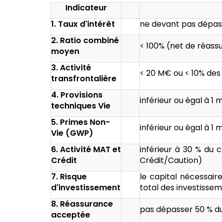
Indicateur
1. Taux d'intérêt
ne devant pas dépass
2. Ratio combiné
< 100% (net de réas
moyen
3. Activité
< 20 M€ ou < 10% de
transfrontalière
4. Provisions
inférieur ou égal à 1 m
techniques Vie
5. Primes Non-
inférieur ou égal à 1 m
Vie (GWP)
6. Activité MAT et
inférieur à 30 % du c
Crédit
Crédit/Caution)
7. Risque
le capital nécessair
d'investissement
total des investisse
8. Réassurance
pas dépasser 50 % du 
acceptée