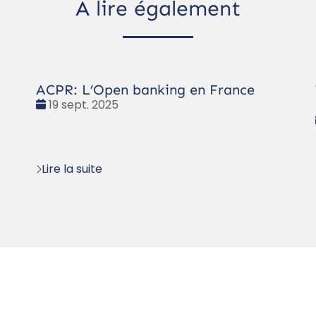
À lire également
ACPR: L’Open banking en France
Date
19 sept. 2025
:
Lire la suite