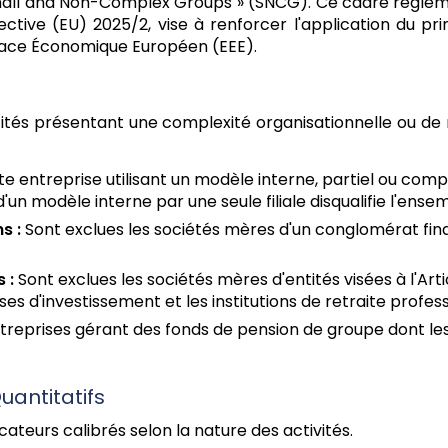
ll and Non-Complex Groups » (SNCG). Ce cadre réglement
ective (EU) 2025/2, vise à renforcer l'application du pr
space Économique Européen (EEE).
tés présentant une complexité organisationnelle ou de m
e entreprise utilisant un modèle interne, partiel ou compl
d'un modèle interne par une seule filiale disqualifie l'ens
s :
Sont exclues les sociétés mères d'un conglomérat finan
 :
Sont exclues les sociétés mères d'entités visées à l'Artic
es d'investissement et les institutions de retraite profess
treprises gérant des fonds de pension de groupe dont les 
uantitatifs
icateurs calibrés selon la nature des activités.