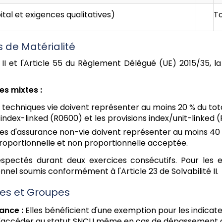
tal et exigences qualitatives)
To
s de Matérialité
 II et l'Article 55 du Règlement Délégué (UE) 2015/35, l
es mixtes :
 techniques vie doivent représenter au moins 20 % du total 
index-linked (R0600) et les provisions index/unit-linked 
es d'assurance non-vie doivent représenter au moins 40 % 
 proportionnelle et non proportionnelle acceptée.
espectés durant deux exercices consécutifs. Pour les e
nnel soumis conformément à l'Article 23 de Solvabilité II.
ives et Groupes
ance :
Elles bénéficient d'une exemption pour les indicate
ccéder au statut SNCU même en cas de dépassement d'aut