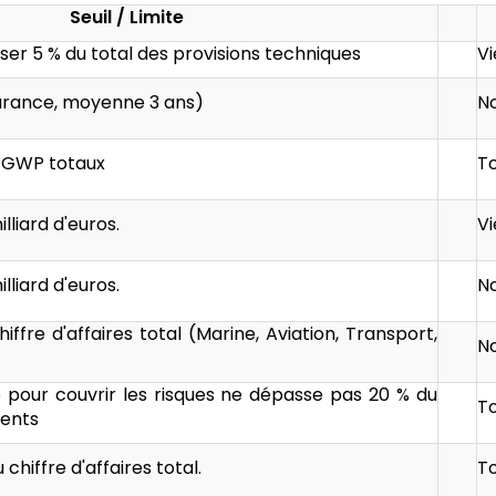
Seuil / Limite
er 5 % du total des provisions techniques
Vi
surance, moyenne 3 ans)
No
s GWP totaux
To
illiard d'euros.
Vi
illiard d'euros.
No
hiffre d'affaires total (Marine, Aviation, Transport,
No
e pour couvrir les risques ne dépasse pas 20 % du
To
ments
chiffre d'affaires total.
To