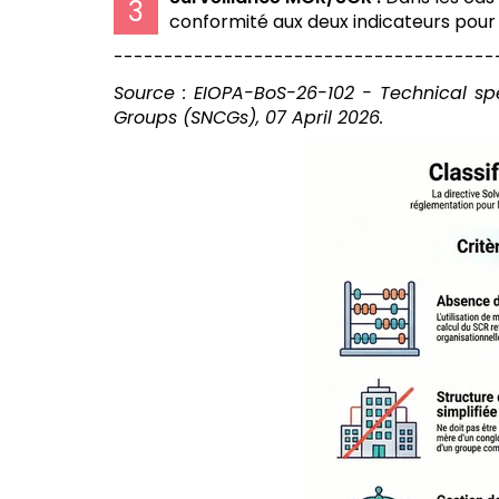
conformité aux deux indicateurs pour c
--------------------------------------
Source : EIOPA-BoS-26-102 - Technical sp
Groups (SNCGs), 07 April 2026.