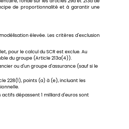
aire, fondé sur les articles 29a et 213a de
incipe de proportionnalité et à garantir une
odélisation élevée. Les critères d'exclusion
et, pour le calcul du SCR est exclue. Au
emble du groupe (Article 213a(4)).
cier ou d'un groupe d'assurance (sauf si le
le 228(1), points (a) à (e), incluant les
ionnelle.
actifs dépassent 1 milliard d'euros sont