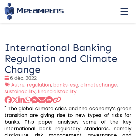
Togg
navi
International Banking
Regulation and Climate
Change
Date
6 déc. 2022
:
Tags
Autre
,
regulation
,
banks
,
esg
,
climatechange
,
:
sustainability
,
financialstability
" The global climate crisis and the economy’s green
transition are giving rise to new types of risks for
banks. This paper analyses some of the key
international bank regulatory standards, namely
disclosure, risk management, governance and