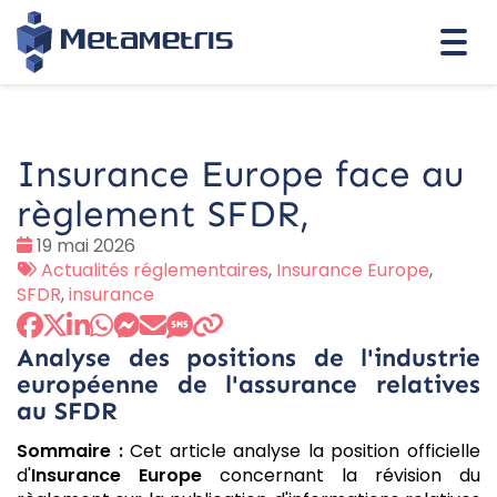
Togg
navi
Insurance Europe face au
règlement SFDR,
Date
19 mai 2026
:
Tags
Actualités réglementaires
,
Insurance Europe
,
:
SFDR
,
insurance
Analyse des positions de l'industrie
européenne de l'assurance relatives
au SFDR
Sommaire :
Cet article analyse la position officielle
d'
Insurance Europe
concernant la révision du