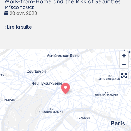
Work-from-Home and the Risk of Securities
Misconduct
Date
28 avr. 2023
:
Lire la suite