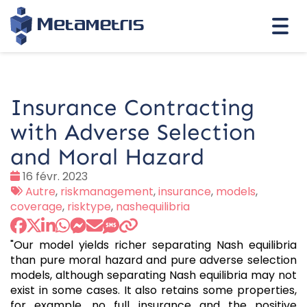
Togg
navi
Insurance Contracting
with Adverse Selection
and Moral Hazard
Date
16 févr. 2023
:
Tags
Autre
,
riskmanagement
,
insurance
,
models
,
:
coverage
,
risktype
,
nashequilibria
"Our model yields richer separating Nash equilibria
than pure moral hazard and pure adverse selection
models, although separating Nash equilibria may not
exist in some cases. It also retains some properties,
for example, no full insurance and the positive