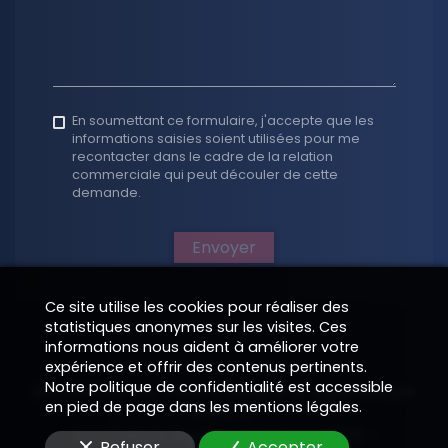
En soumettant ce formulaire, j'accepte que les
informations saisies soient utilisées pour me
recontacter dans le cadre de la relation
commerciale qui peut découler de cette
demande.
Envoyer
Ce site utilise les cookies pour réaliser des
statistiques anonymes sur les visites. Ces
informations nous aident à améliorer votre
expérience et offrir des contenus pertinents.
Notre politique de confidentialité est accessible
Site Internet sur mesure designé et supervisé par
en pied de page dans les mentions légales.
EPIXELIC
Annotations légales
—
—
Copyright 2026
—
Refuser
Accepter