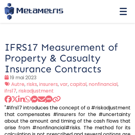
Togg
navi
IFRS17 Measurement of
Property & Casualty
Insurance Contracts
Date
19 mai 2023
:
Tags
Autre
,
risks
,
insurers
,
var
,
capital
,
nonfinancial
,
:
ifrs17
,
riskadjustment
"#ifrs17 introduces the concept of a #riskadjustment
that compensates #insurers for the #uncertainty
about the amount and timing of the cash flows that
arise from #nonfinancial#risks. The method for its
calculation is not prescribed and several options are