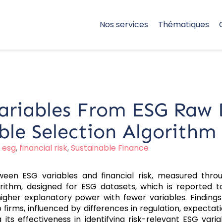
Nos services
Thématiques
Variables From ESG Raw
ble Selection Algorithm
,
esg
,
financial risk
,
Sustainable Finance
en ESG variables and financial risk, measured through
gorithm, designed for ESG datasets, which is reporte
higher explanatory power with fewer variables. Finding
rms, influenced by differences in regulation, expectati
its effectiveness in identifying risk-relevant ESG varia