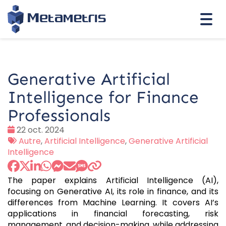
Togg
navi
Generative Artificial
Intelligence for Finance
Professionals
Date
22 oct. 2024
:
Tags
Autre
,
Artificial Intelligence
,
Generative Artificial
:
Intelligence
The paper explains Artificial Intelligence (AI),
focusing on Generative AI, its role in finance, and its
differences from Machine Learning. It covers AI’s
applications in financial forecasting, risk
management, and decision-making, while addressing