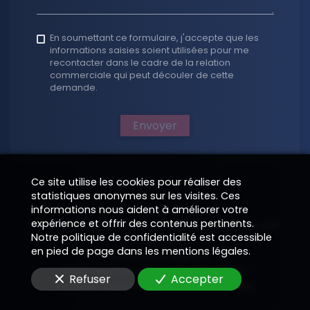
En soumettant ce formulaire, j'accepte que les
informations saisies soient utilisées pour me
recontacter dans le cadre de la relation
commerciale qui peut découler de cette
demande.
Envoyer
Ce site utilise les cookies pour réaliser des
statistiques anonymes sur les visites. Ces
informations nous aident à améliorer votre
expérience et offrir des contenus pertinents.
Structure digitale composée et propulsée par
Notre politique de confidentialité est accessible
EPIXELIC
en pied de page dans les mentions légales.
Annotations légales
—
Toute reproduction interdite 2026
—
—
Refuser
Accepter
Modifier vos préférences de cookies