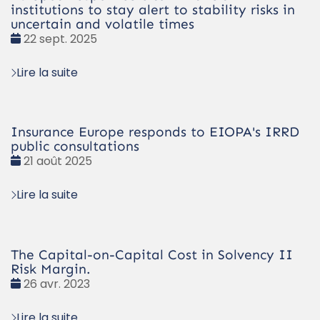
institutions to stay alert to stability risks in
uncertain and volatile times
Date
22 sept. 2025
:
Lire la suite
Insurance Europe responds to EIOPA's IRRD
public consultations
Date
21 août 2025
:
Lire la suite
The Capital-on-Capital Cost in Solvency II
Risk Margin.
Date
26 avr. 2023
:
Lire la suite