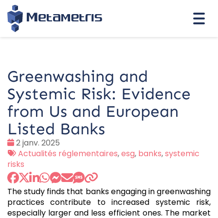
Togg
navi
Greenwashing and
Systemic Risk: Evidence
from Us and European
Listed Banks
Date
2 janv. 2025
:
Tags
Actualités réglementaires
,
esg
,
banks
,
systemic
:
risks
The study finds that banks engaging in greenwashing
practices contribute to increased systemic risk,
especially larger and less efficient ones. The market