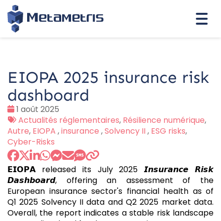
Togg
navi
EIOPA 2025 insurance risk
dashboard
Date
1 août 2025
:
Tags
Actualités réglementaires
,
Résilience numérique
,
:
Autre
,
EIOPA
,
insurance
,
Solvency II
,
ESG risks
,
Cyber-Risks
𝗘𝗜𝗢𝗣𝗔 released its July 2025 𝙄𝙣𝙨𝙪𝙧𝙖𝙣𝙘𝙚 𝙍𝙞𝙨𝙠
𝘿𝙖𝙨𝙝𝙗𝙤𝙖𝙧𝙙, offering an assessment of the
European insurance sector's financial health as of
Q1 2025 Solvency II data and Q2 2025 market data.
Overall, the report indicates a stable risk landscape