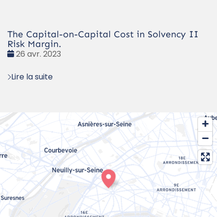
The Capital-on-Capital Cost in Solvency II
Risk Margin.
Date
26 avr. 2023
:
Lire la suite