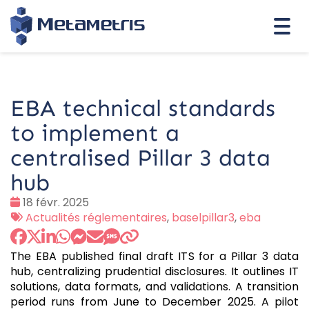
Togg
navi
EBA technical standards
to implement a
centralised Pillar 3 data
hub
Date
18 févr. 2025
:
Tags
Actualités réglementaires
,
baselpillar3
,
eba
:
The EBA published final draft ITS for a Pillar 3 data
hub, centralizing prudential disclosures. It outlines IT
solutions, data formats, and validations. A transition
period runs from June to December 2025. A pilot