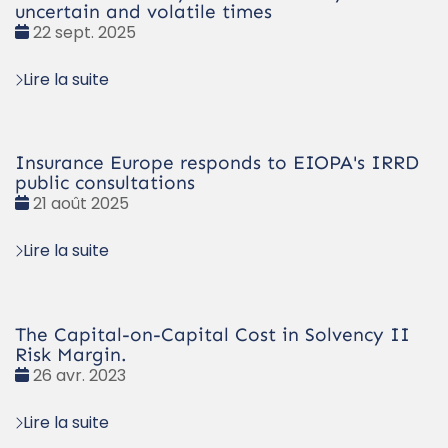
uncertain and volatile times
Date
22 sept. 2025
:
Lire la suite
Insurance Europe responds to EIOPA's IRRD
public consultations
Date
21 août 2025
:
Lire la suite
The Capital-on-Capital Cost in Solvency II
Risk Margin.
Date
26 avr. 2023
:
Lire la suite