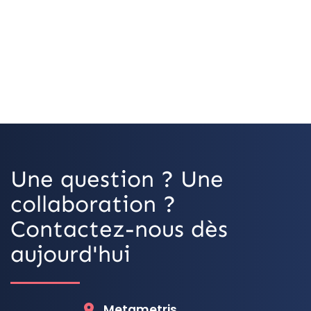
OpenStree
Une question ? Une
collaboration ?
Contactez-nous dès
aujourd'hui
Metametris