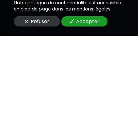
Notre politique de confidentialité est accessible
en pied de page dans les mentions légales.
Refuser
Accepter
E-Mail
Message
En soumettant ce formulaire, j'accepte que les
informations saisies soient utilisées pour me
recontacter dans le cadre de la relation
commerciale qui peut découler de cette
demande.
Envoyer