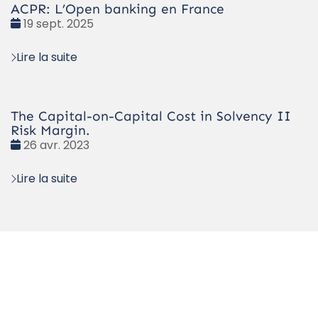
ACPR: L’Open banking en France
Date
19 sept. 2025
:
Lire la suite
The Capital-on-Capital Cost in Solvency II
Risk Margin.
Date
26 avr. 2023
:
Lire la suite