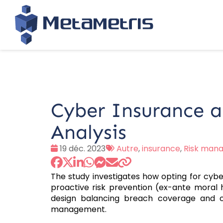
Cyber Insurance a
Analysis
Date
Tags
19 déc. 2023
Autre
,
insurance
,
Risk man
:
:
The study investigates how opting for cybe
proactive risk prevention (ex-ante moral 
design balancing breach coverage and co
management.