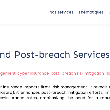
Nos services
Thématiques
nd Post-breach Service
agement
,
cyber insurance
,
post-breach risk mitigation
,
ri
r insurance impacts firms' risk management. It reveals
hazard), it enhances post-breach mitigation efforts, im
-insurance rates, emphasizing the need for a robust