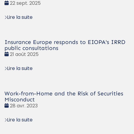
Date
22 sept. 2025
:
Lire la suite
Insurance Europe responds to EIOPA's IRRD
public consultations
Date
21 août 2025
:
Lire la suite
Work-from-Home and the Risk of Securities
Misconduct
Date
28 avr. 2023
:
Lire la suite