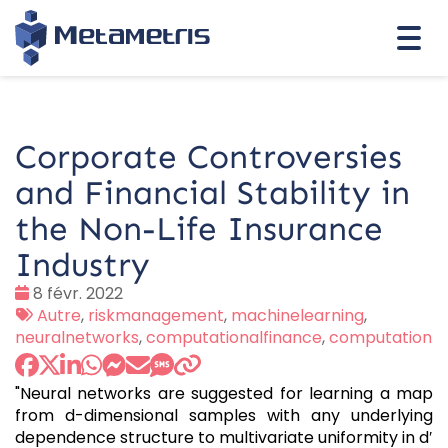
Togg
navi
Corporate Controversies
and Financial Stability in
the Non-Life Insurance
Industry
Date
8 févr. 2022
:
Tags
Autre
,
riskmanagement
,
machinelearning
,
:
neuralnetworks
,
computationalfinance
,
computation
"Neural networks are suggested for learning a map
from d-dimensional samples with any underlying
dependence structure to multivariate uniformity in d′