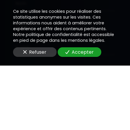
Nom
Ce site utilise les cookies pour réaliser des
statistiques anonymes sur les visites. Ces
informations nous aident à améliorer votre
Téléphone
expérience et offrir des contenus pertinents.
Notre politique de confidentialité est accessible
en pied de page dans les mentions légales.
E-Mail
Refuser
Accepter
Message
En soumettant ce formulaire, j'accepte que les
informations saisies soient utilisées pour me
recontacter dans le cadre de la relation
commerciale qui peut découler de cette
demande.