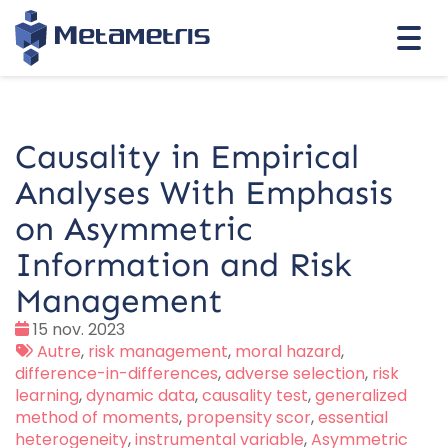
Togg
navi
Causality in Empirical
Analyses With Emphasis
on Asymmetric
Information and Risk
Management
Date
15 nov. 2023
:
Tags
Autre
,
risk management
,
moral hazard
,
:
difference-in-differences
,
adverse selection
,
risk
learning
,
dynamic data
,
causality test
,
generalized
method of moments
,
propensity scor
,
essential
heterogeneity
,
instrumental variable
,
Asymmetric