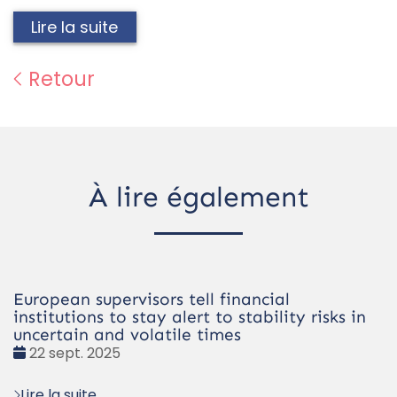
Lire la suite
Retour
À lire également
European supervisors tell financial
institutions to stay alert to stability risks in
uncertain and volatile times
Date
22 sept. 2025
:
Lire la suite