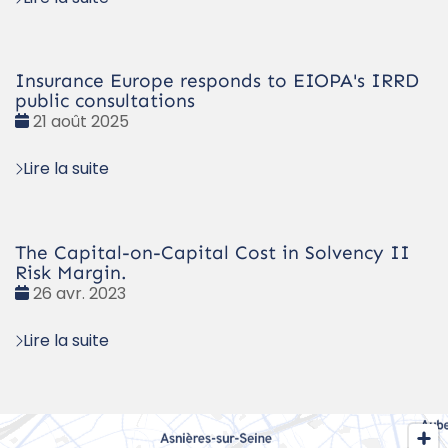
Insurance Europe responds to EIOPA's IRRD
public consultations
Date
21 août 2025
:
Lire la suite
The Capital-on-Capital Cost in Solvency II
Risk Margin.
Date
26 avr. 2023
:
Lire la suite