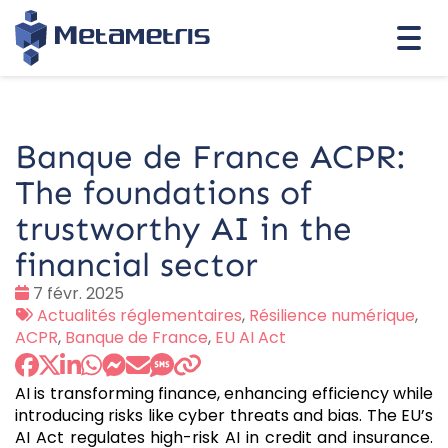
Togg
navi
Banque de France ACPR:
The foundations of
trustworthy AI in the
financial sector
Date
7 févr. 2025
:
Tags
Actualités réglementaires
,
Résilience numérique
,
:
ACPR
,
Banque de France
,
EU AI Act
AI is transforming finance, enhancing efficiency while
introducing risks like cyber threats and bias. The EU’s
AI Act regulates high-risk AI in credit and insurance.