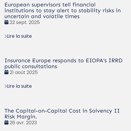
European supervisors tell financial
institutions to stay alert to stability risks in
uncertain and volatile times
Date
22 sept. 2025
:
Lire la suite
Insurance Europe responds to EIOPA's IRRD
public consultations
Date
21 août 2025
:
Lire la suite
The Capital-on-Capital Cost in Solvency II
Risk Margin.
Date
26 avr. 2023
: