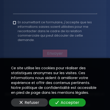
En soumettant ce formulaire, j'accepte que les
informations saisies soient utilisées pour me
recontacter dans le cadre de la relation
commerciale qui peut découler de cette
demande.
Envoyer
Ce site utilise les cookies pour réaliser des
statistiques anonymes sur les visites. Ces
informations nous aident à améliorer votre
expérience et offrir des contenus pertinents.
Notre politique de confidentialité est accessible
Copyright 2026
en pied de page dans les mentions légales.
Site numérique programmé et déployé par
—
EPIXELIC
Renseignements légaux
—
—
Refuser
Accepter
Modifier vos préférences de cookies