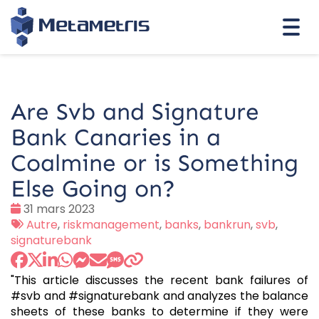
Togg
navi
Are Svb and Signature
Bank Canaries in a
Coalmine or is Something
Else Going on?
Date
31 mars 2023
:
Tags
Autre
,
riskmanagement
,
banks
,
bankrun
,
svb
,
:
signaturebank
"This article discusses the recent bank failures of
#svb and #signaturebank and analyzes the balance
sheets of these banks to determine if they were