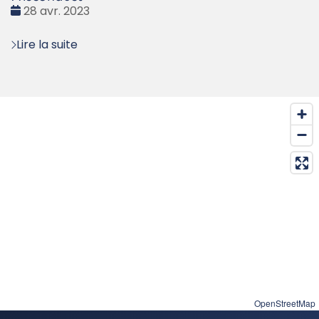
Date
28 avr. 2023
:
Lire la suite
OpenStreetMap