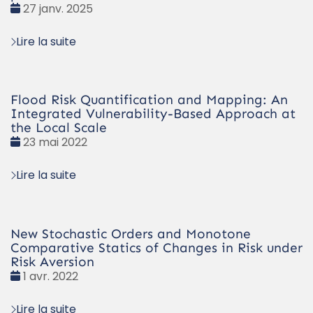
Date
27 janv. 2025
:
Lire la suite
Flood Risk Quantification and Mapping: An
Integrated Vulnerability-Based Approach at
the Local Scale
Date
23 mai 2022
:
Lire la suite
New Stochastic Orders and Monotone
Comparative Statics of Changes in Risk under
Risk Aversion
Date
1 avr. 2022
:
Lire la suite