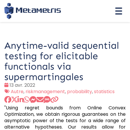
Togg
navi
Anytime-valid sequential
testing for elicitable
functionals via
supermartingales
Date
13 avr. 2022
:
Tags
Autre
,
riskmanagement
,
probability
,
statistics
:
"Using regret bounds from Online Convex
Optimization, we obtain rigorous guarantees on the
asymptotic power of the tests for a wide range of
alternative hypotheses. Our results allow for