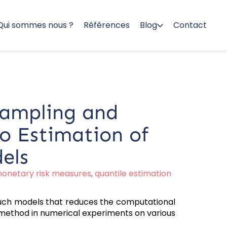
Qui sommes nous ?
Références
Blog
Contact
Sampling and
lo Estimation of
els
onetary risk measures
,
quantile estimation
 such models that reduces the computational
 method in numerical experiments on various