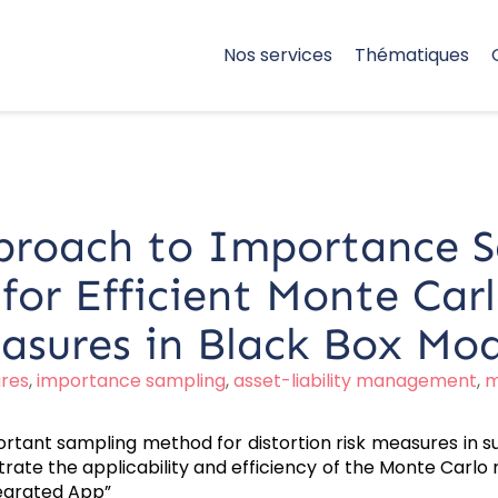
Nos services
Thématiques
proach to Importance 
for Efficient Monte Car
easures in Black Box Mod
ures
,
importance sampling
,
asset-liability management
,
m
mportant sampling method for distortion risk measures in
ate the applicability and efficiency of the Monte Carlo
tegrated App”