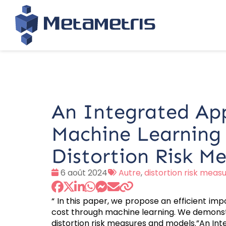
An Integrated Ap
Machine Learning 
Distortion Risk M
Date
Tags
6 août 2024
Autre
,
distortion risk meas
:
:
“ In this paper, we propose an efficient i
cost through machine learning. We demonstr
distortion risk measures and models.”An In