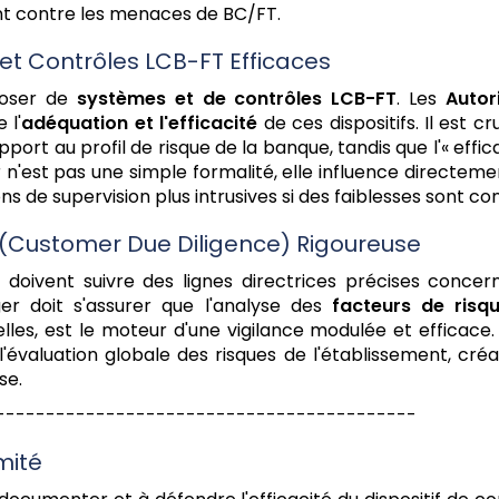
nt contre les menaces de BC/FT.
 et Contrôles LCB-FT Efficaces
poser de
systèmes et de contrôles LCB-FT
. Les
Autor
 l'
adéquation et l'efficacité
de ces dispositifs. Il est 
port au profil de risque de la banque, tandis que l'« eff
 n'est pas une simple formalité, elle influence directeme
 de supervision plus intrusives si des faiblesses sont co
nt (Customer Due Diligence) Rigoureuse
s doivent suivre des lignes directrices précises conce
er doit s'assurer que l'analyse des
facteurs de risq
elles, est le moteur d'une vigilance modulée et efficace.
r l'évaluation globale des risques de l'établissement, cr
se.
------------------------------------------
mité