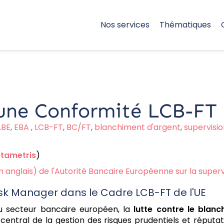
Nos services
Thématiques
d'une Conformité LCB-FT 
ABE
,
EBA
,
LCB-FT
,
BC/FT
,
blanchiment d'argent
,
supervisio
tametris
)
n anglais) de l'Autorité Bancaire Européenne sur la superv
Risk Manager dans le Cadre LCB-FT de l'UE
u secteur bancaire européen, la
lutte contre le blan
r central de la gestion des risques prudentiels et répu