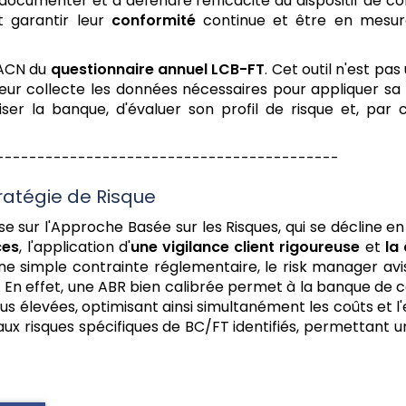
 documenter et à défendre l'efficacité du dispositif de
t garantir leur
conformité
continue et être en mesur
s ACN du
questionnaire annuel LCB-FT
. Cet outil n'est pas
eur collecte les données nécessaires pour appliquer sa
r la banque, d'évaluer son profil de risque et, par c
------------------------------------------
tratégie de Risque
sur l'Approche Basée sur les Risques, qui se décline en 
ces
, l'application d'
une vigilance client rigoureuse
et
la
e simple contrainte réglementaire, le risk manager av
e. En effet, une ABR bien calibrée permet à la banque de
s élevées, optimisant ainsi simultanément les coûts et l'ef
aux risques spécifiques de BC/FT identifiés, permettant u