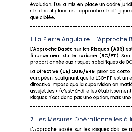
évolution, l'UE a mis en place un cadre jur
strictes ; il place une approche stratégique
que ciblée.
--------------------------------------
1. La Pierre Angulaire : L'Approche
L'
Approche Basée sur les Risques (ABR)
est
financement du terrorisme
(
BC/FT
). Son
proportionnée aux risques spécifiques de BC/
La
Directive (UE) 2015/849
, pilier de cett
européen, soulignant que la LCB-FT est un 
directive impose que la supervision en mati
assujetties » (c'est-à-dire les établissemen
Risques n'est donc pas une option, mais une
--------------------------------------
2. Les Mesures Opérationnelles à
L'Approche Basée sur les Risques doit se 