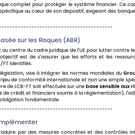
idique complet pour protéger le système financier. Ce c
 spécifique au cœur de son dispositif, exigeant des banque
------------------------------------------
 Basée sur les Risques (ABR)
 au centre du cadre juridique de l'UE pour lutter contre l
 objectif est de s'assurer que les efforts et les resso
FT identifiés.
e législation, vise à intégrer les normes mondiales du
Grou
enjeu de conformité internationale et non une simple spé
ère de LCB-FT soit effectuée sur une
base sensible aux r
ts de crédit et financiers soumis à la réglementation), l'a
 obligation fondamentale.
------------------------------------------
 Implémenter
traduire par des mesures concrètes et des contrôles int