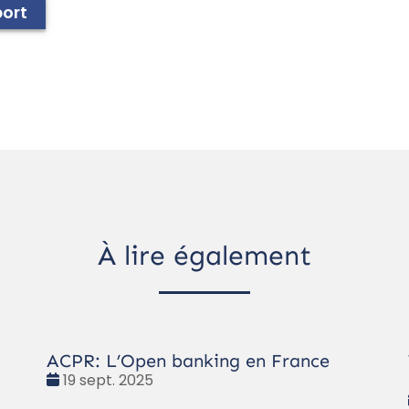
ort
À lire également
ACPR: L’Open banking en France
Date
19 sept. 2025
: