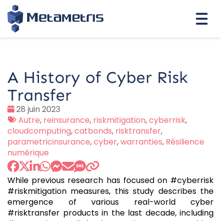
Togg
navi
A History of Cyber Risk
Transfer
Date
28 juin 2023
:
Tags
Autre
,
reinsurance
,
riskmitigation
,
cyberrisk
,
:
cloudcomputing
,
catbonds
,
risktransfer
,
parametricinsurance
,
cyber
,
warranties
,
Résilience
numérique
While previous research has focused on #cyberrisk
#riskmitigation measures, this study describes the
emergence of various real-world cyber
#risktransfer products in the last decade, including