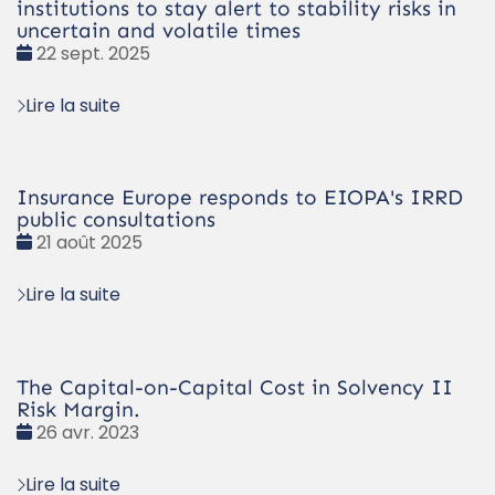
institutions to stay alert to stability risks in
uncertain and volatile times
Date
22 sept. 2025
:
Lire la suite
Insurance Europe responds to EIOPA's IRRD
public consultations
Date
21 août 2025
:
Lire la suite
The Capital-on-Capital Cost in Solvency II
Risk Margin.
Date
26 avr. 2023
:
Lire la suite