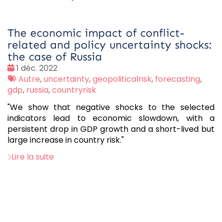
The economic impact of conflict-
related and policy uncertainty shocks:
the case of Russia
Date
1 déc. 2022
:
Tags
Autre
,
uncertainty
,
geopoliticalrisk
,
forecasting
,
:
gdp
,
russia
,
countryrisk
"We show that negative shocks to the selected
indicators lead to economic slowdown, with a
persistent drop in GDP growth and a short-lived but
large increase in country risk."
Lire la suite