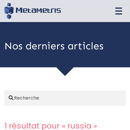
Togg
navi
Nos derniers articles
1 résultat pour «
russia
»