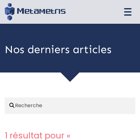
Togg
navi
Nos derniers articles
1 résultat pour «