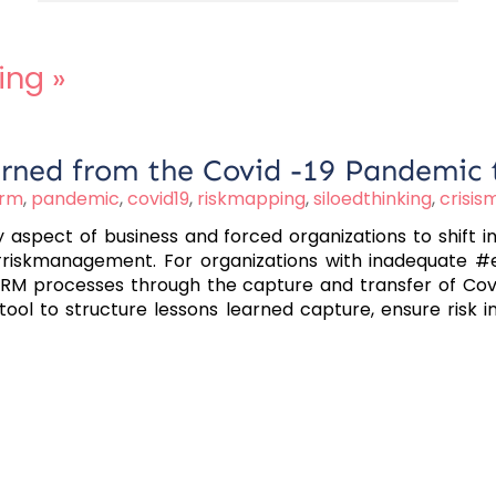
ing
»
rned from the Covid -19 Pandemic
rm
,
pandemic
,
covid19
,
riskmapping
,
siloedthinking
,
crisis
aspect of business and forced organizations to shift 
#riskmanagement. For organizations with inadequate #er
 ERM processes through the capture and transfer of Cov
ol to structure lessons learned capture, ensure risk i