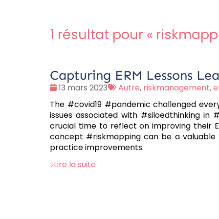
1 résultat pour «
riskmapp
Capturing ERM Lessons Lea
Date
Tags
13 mars 2023
Autre
,
riskmanagement
,
e
:
:
The #covid19 #pandemic challenged every 
issues associated with #siloedthinking in 
crucial time to reflect on improving their
concept #riskmapping can be a valuable to
practice improvements.
Lire la suite