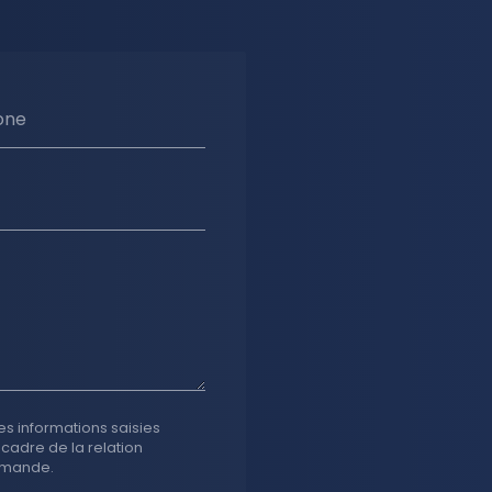
one
es informations saisies
 cadre de la relation
emande.