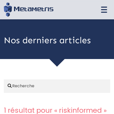
Togg
navi
Nos derniers articles
1 résultat pour «
riskinformed
»