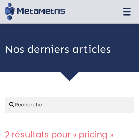
Togg
navi
Nos derniers articles
2 résultats pour «
pricing
»