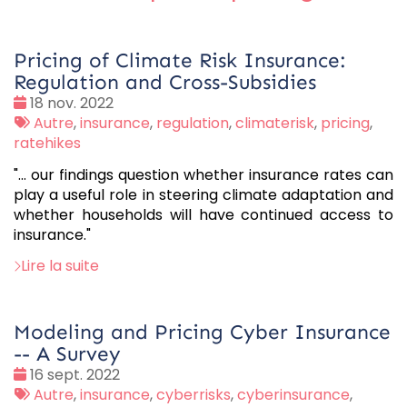
Pricing of Climate Risk Insurance:
Regulation and Cross-Subsidies
Date
18 nov. 2022
:
Tags
Autre
,
insurance
,
regulation
,
climaterisk
,
pricing
,
:
ratehikes
"... our findings question whether insurance rates can
play a useful role in steering climate adaptation and
whether households will have continued access to
insurance."
Lire la suite
Modeling and Pricing Cyber Insurance
-- A Survey
Date
16 sept. 2022
:
Tags
Autre
,
insurance
,
cyberrisks
,
cyberinsurance
,