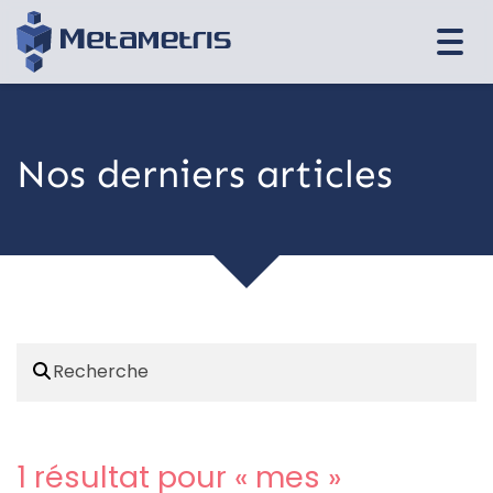
Togg
navi
Nos derniers articles
1 résultat pour «
mes
»